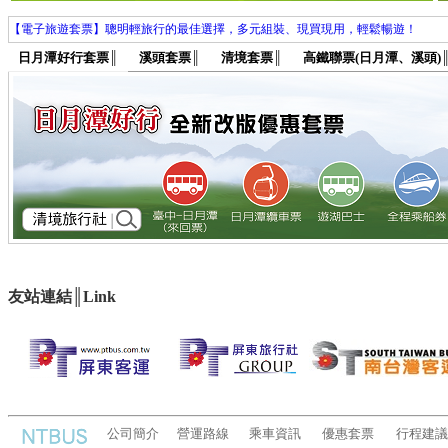
【樂活單車行】日月潭自行車套票，台中往返日月潭，優惠價680元起，讓您體驗CN
【電子旅遊套票】聰明輕旅行的最佳選擇，多元組裝、現買現用，輕鬆暢遊！
【暢遊九族自由行】搭南投客運遊九族文化村，車票、門票幫您一票搞定。台中出發，
日月潭好行套票
║
溪頭套票
║
清境套票
║
高鐵聯票(日月潭、溪頭)
【背包客最愛水陸空】★★巴士、纜車、乘船一把罩，優惠價790元起，讓您輕鬆
【樂活單車行】日月潭自行車套票，台中往返日月潭，優惠價680元起，讓您體驗CN
【電子旅遊套票】聰明輕旅行的最佳選擇，多元組裝、現買現用，輕鬆暢遊！
【暢遊九族自由行】搭南投客運遊九族文化村，車票、門票幫您一票搞定。台中出發，
【背包客最愛水陸空】★★巴士、纜車、乘船一把罩，優惠價790元起，讓您輕鬆
友站連結
║
Link
公司簡介
營運路線
乘車資訊
優惠套票
行程建議