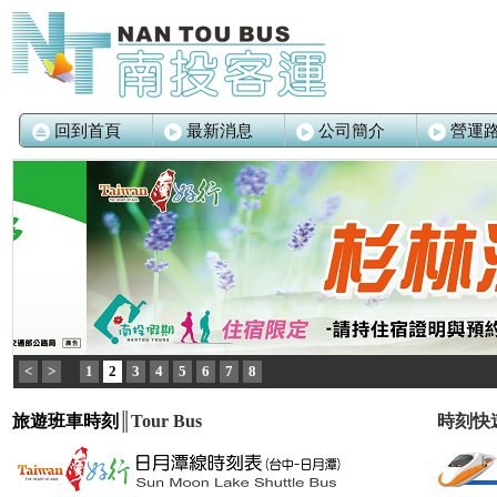
回到首頁
最新消息
公司簡介
營運
<
>
1
2
3
4
5
6
7
8
旅遊班車時刻
║Tour Bus
時刻快