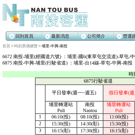
回到首頁
最新消息
公司簡介
營運
首頁
>
時刻票價總覽
> 埔里-中興-南投
6672 南投-埔里(經國道六號) ：埔里-國6(東草屯交流道)-草屯-
6875 南投-中興-埔里(行駛省道)
：
埔里-台14線-草屯-中興-南投
時
6875行駛省道
平日發車(週一~週五)
假日發車(週
埔里轉運站
南投
埔里轉運站
Puli
Nantou
Puli
1
06:10(投)
08:10(投)
11:00(投)
2
15:30(投)
14:30(彰)
15:30(投)
3
16:15(彰)
17:30(投)
16:15(彰)