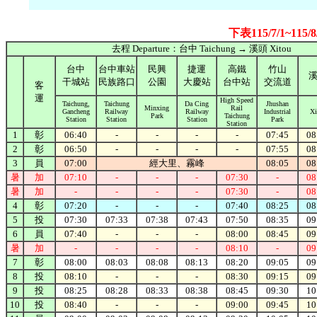
下表115/7/1~
去程 Departure：台中 Taichung → 溪頭 Xitou
台中
台中車站
民興
捷運
高鐵
竹山
干城站
民族路口
公園
大慶站
台中站
交流道
客
運
High Speed
Taichung,
Taichung
Da Cing
Jhushan
Minxing
Rail
Gancheng
Railway
Railway
Industrial
Xi
Park
Taichung
Station
Station
Station
Park
Station
1
彰
06:40
-
-
-
-
07:45
08
2
彰
06:50
-
-
-
-
07:55
08
3
員
07:00
經大里、霧峰
08:05
08
暑
加
07:10
-
-
-
07:30
-
08
暑
加
-
-
-
-
07:30
-
08
4
彰
07:20
-
-
-
07:40
08:25
08
5
投
07:30
07:33
07:38
07:43
07:50
08:35
09
6
員
07:40
-
-
-
08:00
08:45
09
暑
加
-
-
-
-
08:10
-
09
7
彰
08:00
08:03
08:08
08:13
08:20
09:05
09
8
投
08:10
-
-
-
08:30
09:15
09
9
投
08:25
08:28
08:33
08:38
08:45
09:30
10
10
投
08:40
-
-
-
09:00
09:45
10