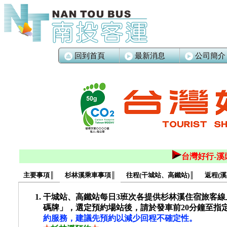
回到首頁
最新消息
公司簡介
台灣好行-
主要事項║
杉林溪乘車事項║
往程(干城站、高鐵站)║
返程(溪
干城站、高鐵站每日3班次各提供杉林溪住宿旅客線
碼牌」，選定預約場站後，請於發車前20分鐘至指
約服務，建議先預約以減少回程不確定性。