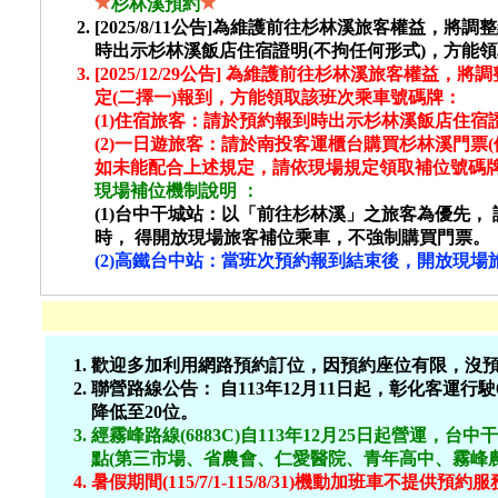
杉林溪預約
[2025/8/11公告]為維護前往杉林溪旅客權益，
時出示杉林溪飯店住宿證明(不拘任何形式)，方能
[2025/12/29公告] 為維護前往杉林溪旅客權益，
定(二擇一)報到，方能領取該班次乘車號碼牌：
(1)住宿旅客：請於預約報到時出示杉林溪飯店住宿證
(2)一日遊旅客：請於南投客運櫃台購買杉林溪門票(依
如未能配合上述規定，請依現場規定領取補位號碼
現場補位機制說明
：
(1)台中干城站：以「前往杉林溪」之旅客為優先
時， 得開放現場旅客補位乘車，
不強制購買門票
。
(2)高鐵台中站：當班次預約報到結束後，開放現場
歡迎多加利用網路預約訂位，因預約座位有限，沒
聯營路線公告： 自113年12月11日起，彰化客運行
降低至20位。
經霧峰路線(6883C)自113年12月25日起營運，
台中干
點(第三市場、省農會、仁愛醫院、青年高中、霧峰
暑假期間(115/7/1-115/8/31)機動加班車
不提供預約服