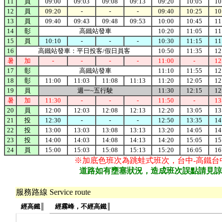
11
員
09:00
09:03
09:08
09:13
09:20
10:05
10
12
員
09:20
-
-
-
09:40
10:25
10
13
員
09:40
09:43
09:48
09:53
10:00
10:45
11
14
彰
高鐵站發車
10:20
11:05
11
15
員
10:10
-
-
-
10:30
11:15
11
16
高鐵站發車：平日投客/假日員客
10:50
11:35
12
暑
加
-
-
-
-
11:00
-
12
17
彰
高鐵站發車
11:10
11:55
12
18
彰
11:00
11:03
11:08
11:13
11:20
12:05
12
19
員
週一~五行駛
11:30
12:15
12
暑
加
11:30
-
-
-
11:50
-
13
20
員
12:00
12:03
12:08
12:13
12:20
13:05
13
21
投
12:30
-
-
-
12:50
13:35
14
22
投
13:00
13:03
13:08
13:13
13:20
14:05
14
23
投
14:00
14:03
14:08
14:13
14:20
15:05
15
24
員
15:00
15:03
15:08
15:13
15:20
16:05
16
※加底色班次為跳蛙式班次，台中-高鐵
道路如有壅塞狀況，造成班次誤點請見諒
服務路線 Service route
經高鐵║
經霧峰，不經高鐵║