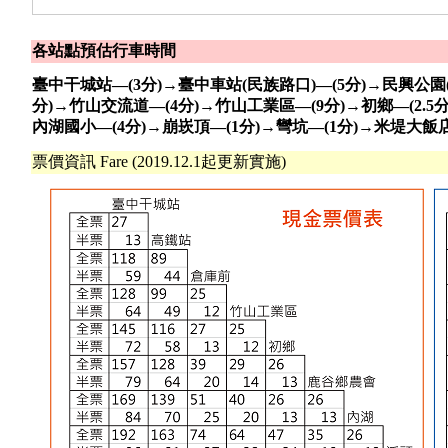
各站點預估行車時間
臺中干城站—(3分)→臺中車站(民族路口)—(5分)→民興公園
分)→竹山交流道—(4分)→竹山工業區—(9分)→初鄉—(2.5分
內湖國小—(4分)→崩崁頂
—
(1分)
→
彎坑—(1分)→米堤大飯
票價資訊 Fare (2019.12.1起更新實施)